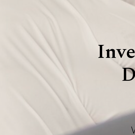
Inve
D