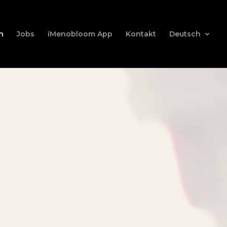
n
Jobs
iMenobloom App
Kontakt
Deutsch