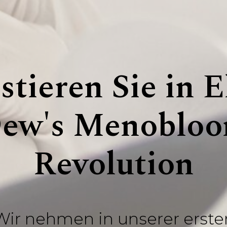
stieren Sie in E
ew's Menoblo
Revolution
Wir nehmen in unserer erste