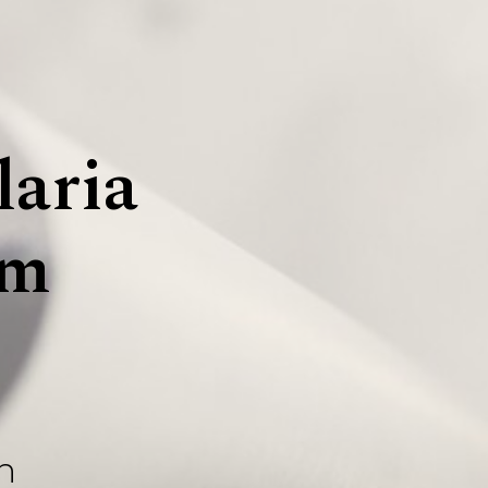
laria
om
n